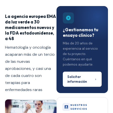
La agencia europea EMA
da luz verde a 30
medicamentos nuevos y
¿Gestionamos tu
la FDA estadounidense,
ensayo clínico?
a 48
Más de 20 años de
Hematología y oncología
experiencia al servicio
acaparan más de un tercio
de tu proyecto.
Cuéntanos en qué
de las nuevas
podemos ayudarte.
aprobaciones, y casi una
de cada cuatro son
Solicitar
información
terapias para
enfermedades raras
NUESTROS
SERVICIOS