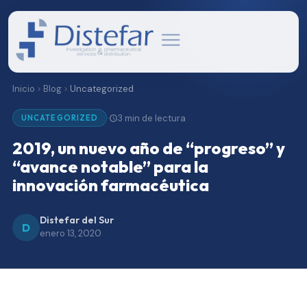
Inicio
Blog
Uncategorized
3 min de lectura
·
UNCATEGORIZED
2019, un nuevo año de “progreso” y
“avance notable” para la
innovación farmacéutica
Distefar del Sur
D
enero 13, 2020