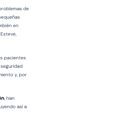
 problemas de
 pequeñas
ambién en
 Esteve,
os pacientes
 seguridad
iento y, por
ón
, han
buyendo así a