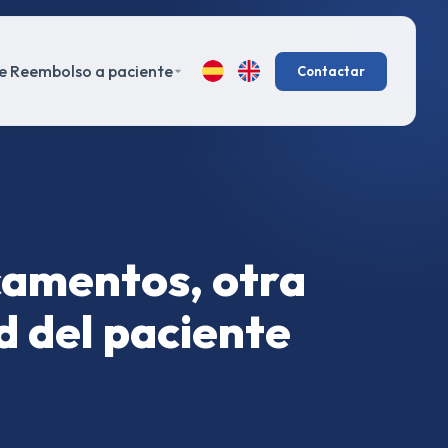
e Reembolso a paciente
Contactar
camentos, otra
d del paciente