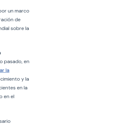
 por un marco
aración de
ndial sobre la
á
ño pasado, en
r la
cimiento y la
cientes en la
o en el
sario