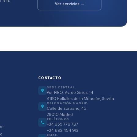
s a tu
Ver servicios →
CONTACTO
SEDE CENTRAL
Pol. PIBO. Av. de Gines, 14
41110 Bollullos de la Mitación, Sevilla
DELEGACIÓN MADRID
Calle de Zurbano, 45
28010 Madrid
TELÉFONOS
+34 955 776 767
ón
+34 692 454 913
so
EMAIL