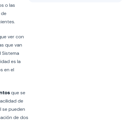
os o las
 de
ientes.
que ver con
das que van
l Sistema
idad es la
s en el
ntos
que se
acilidad de
al se pueden
nación de dos