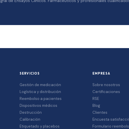
gral de Ensayos Clínicos. Farmacéuticos y profesionales cualificado
SERVICIOS
EMPRESA
Gestión de medicación
Sobre nosotros
Logística y distribución
Certificaciones
Reembolso a pacientes
RSE
Dispositivos médicos
Blog
Destrucción
Clientes
Calibración
Encuesta satisfacci
Etiquetado y placebos
Formulario reembol