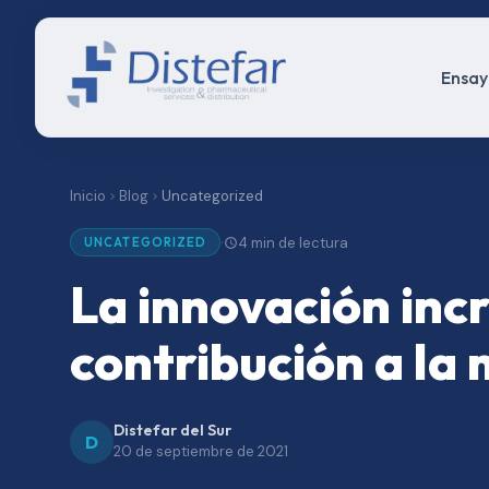
Ensayo
Inicio
Blog
Uncategorized
4 min de lectura
·
UNCATEGORIZED
La innovación inc
contribución a la 
Distefar del Sur
D
20 de septiembre de 2021