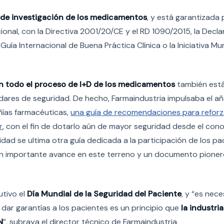
de investigación de los medicamentos
, y está garantizada
ional, con la Directiva 2001/20/CE y el RD 1090/2015, la Decl
uía Internacional de Buena Práctica Clínica o la Iniciativa Mu
en todo el proceso de I+D de los medicamentos
también est
ndares de seguridad. De hecho, Farmaindustria impulsaba el a
ías farmacéuticas,
una guía de recomendaciones para reforza
r
, con el fin de dotarlo aún de mayor seguridad desde el cono
idad se ultima otra guía dedicada a la participación de los pa
 un importante avance en este terreno y un documento pioner
utivo el
Día Mundial de la Seguridad del Paciente
, y “es nece
ar garantías a los pacientes es un principio que
la industria
N
”, subraya el director técnico de Farmaindustria.