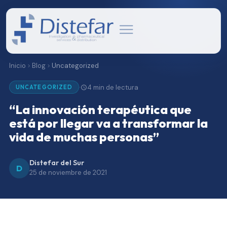
Inicio
Blog
Uncategorized
4 min de lectura
·
UNCATEGORIZED
“La innovación terapéutica que
está por llegar va a transformar la
vida de muchas personas”
Distefar del Sur
D
25 de noviembre de 2021