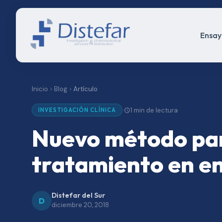
Ensayo
Inicio
Blog
Artículo
1 min de lectura
·
INVESTIGACIÓN CLÍNICA
Nuevo método para
tratamiento en en
Distefar del Sur
D
diciembre 20, 2018