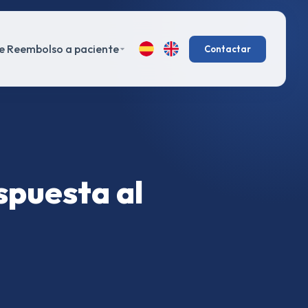
e Reembolso a paciente
Contactar
spuesta al