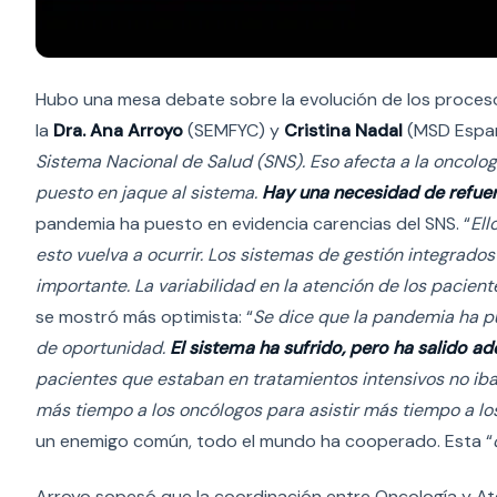
Hubo una mesa debate sobre la evolución de los proceso
la
Dra. Ana Arroyo
(SEMFYC) y
Cristina Nadal
(MSD España
Sistema Nacional de Salud (SNS). Eso afecta a la oncologí
puesto en jaque al sistema.
Hay una necesidad de refuerz
pandemia ha puesto en evidencia carencias del SNS. “
Ell
esto vuelva a ocurrir. Los sistemas de gestión integrado
importante. La variabilidad en la atención de los pacient
se mostró más optimista: “
Se dice que la pandemia ha pu
de oportunidad.
El sistema ha sufrido, pero ha salido a
pacientes que estaban en tratamientos intensivos no iba
más tiempo a los oncólogos para asistir más tiempo a l
un enemigo común, todo el mundo ha cooperado. Esta “
Arroyo sopesó que la coordinación entre Oncología y Ate