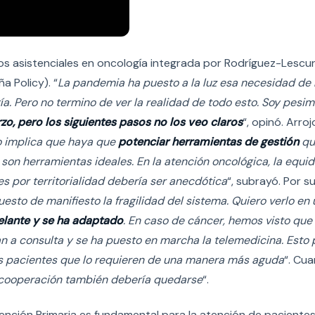
s asistenciales en oncología integrada por Rodríguez-Lescu
 Policy). “
La pandemia ha puesto a la luz esa necesidad de r
a. Pero no termino de ver la realidad de todo esto. Soy pesim
o, pero los siguientes pasos no los veo claros
“, opinó. Arroj
o implica que haya que
potenciar herramientas de gestión
qu
s son herramientas ideales. En la atención oncológica, la equ
es por territorialidad debería ser anecdótica
“, subrayó. Por s
esto de manifiesto la fragilidad del sistema. Quiero verlo en
delante y se ha adaptado
. En caso de cáncer, hemos visto que 
n a consulta y se ha puesto en marcha la telemedicina. Esto
os pacientes que lo requieren de una manera más aguda
“. Cu
cooperación también debería quedarse
“.
nción Primaria es fundamental para la atención de pacientes