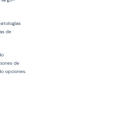
patologías
das de
do
ciones de
do opciones.