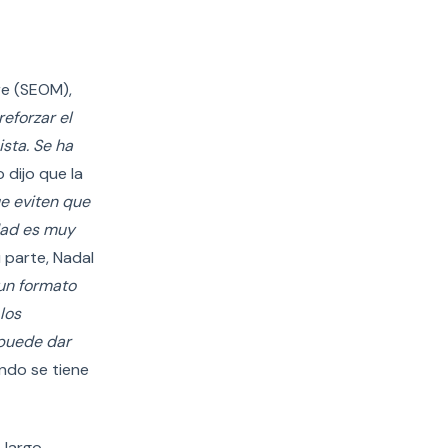
re (SEOM),
eforzar el
ista. Se ha
o dijo que la
e eviten que
idad es muy
u parte, Nadal
 un formato
los
 puede dar
ando se tiene
 largo-