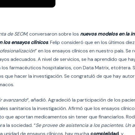
nta de SEOM
, conversaron sobre los
nuevos modelos en la in
n los ensayos clínicos
. Felip consideró que en los últimos die
ofesionalización
” en los ensayos clínicos en nuestro país. Se 
sayos adecuados. A nivel de servicios, se ha aprendido que ha
los farmacéuticos hospitalarios, con Data Matrix, etcétera. 
s que hacer la investigación. Se congratuló de que hay auto
macos.
ir avanzando
“, añadió. Agradeció la participación de los pac
les sanitarios la investigación. Afirmó que los ensayos clíni
to que aportan medicamentos sin tener que financiarlos. Rod
ra la sociedad. “
Se provee de asistencia a los pacientes. Un 
na unidad de ensayos clínicos, hay mucha
complejidad
, y