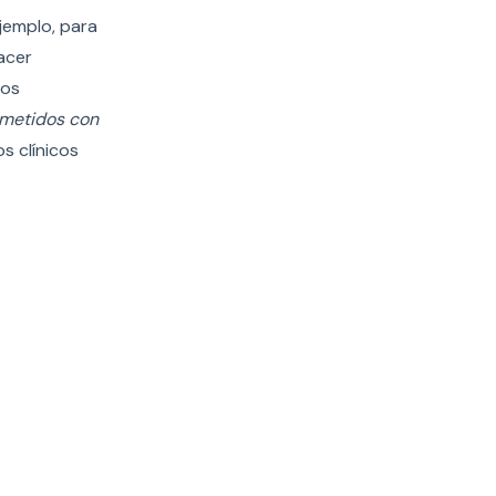
jemplo, para
acer
los
ometidos con
os clínicos