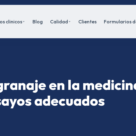
s clinicos
Blog
Calidad
Clientes
Formularios d
granaje en la medicin
nsayos adecuados