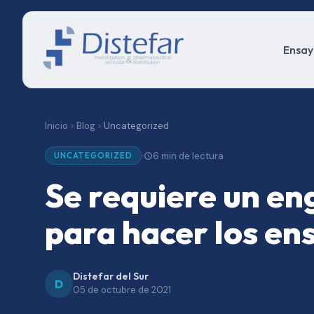
Ensayo
Inicio
Blog
Uncategorized
6 min de lectura
·
UNCATEGORIZED
Se requiere un en
para hacer los e
Distefar del Sur
D
05 de octubre de 2021