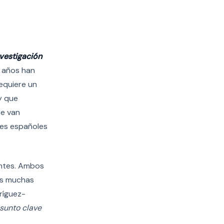
vestigación
z años han
requiere un
y que
Se van
res españoles
ientes. Ambos
cos muchas
ríguez-
asunto clave