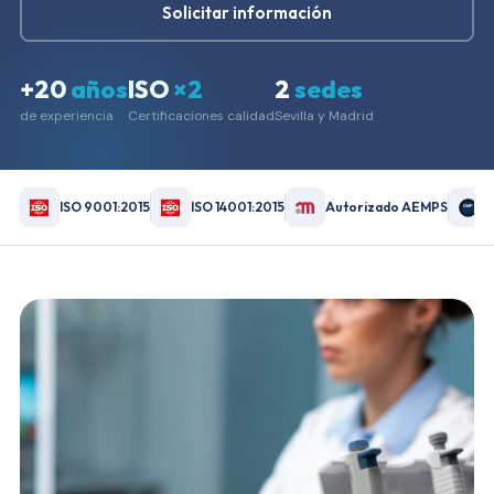
Solicitar información
+20
años
ISO
×2
2
sedes
de experiencia
Certificaciones calidad
Sevilla y Madrid
ISO 9001:2015
ISO 14001:2015
Autorizado AEMPS
GMP
CERTIFIED