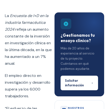
La
Encuesta de I+D en la
industria farmacéutica
2024
refleja un aumento
¿Gestionamos tu
constante de la inversión
ensayo clínico?
en investigación clínica en
Más de 20 años de
la última década, en la que
experiencia al servicio
ha aumentado a un 7%
de tu proyecto.
anual.
Cuéntanos en qué
podemos ayudarte.
El empleo directo en
Solicitar
investigación y desarrollo
información
supera ya los 6.000
trabajadores.
“El esfuerzo de las
NUESTROS