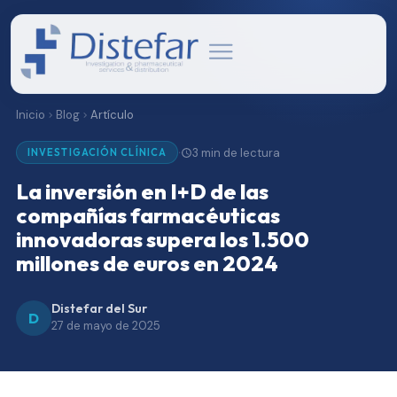
Inicio
Blog
Artículo
3 min de lectura
·
INVESTIGACIÓN CLÍNICA
La inversión en I+D de las
compañías farmacéuticas
innovadoras supera los 1.500
millones de euros en 2024
Distefar del Sur
D
27 de mayo de 2025