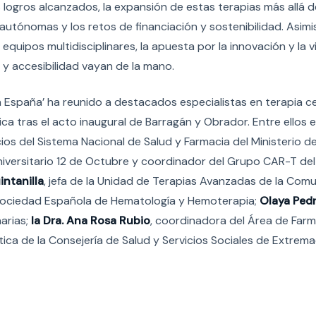
logros alcanzados, la expansión de estas terapias más allá de
tónomas y los retos de financiación y sostenibilidad. Asimi
quipos multidisciplinares, la apuesta por la innovación y la v
 y accesibilidad vayan de la mano.
 España’ ha reunido a destacados especialistas en terapia cel
ca tras el acto inaugural de Barragán y Obrador. Entre ellos e
ios del Sistema Nacional de Salud y Farmacia del Ministerio d
niversitario 12 de Octubre y coordinador del Grupo CAR-T de
intanilla
, jefa de la Unidad de Terapias Avanzadas de la Com
 Sociedad Española de Hematología y Hemoterapia;
Olaya Pedr
arias;
la Dra. Ana Rosa Rubio
, coordinadora del Área de Farm
ica de la Consejería de Salud y Servicios Sociales de Extrema