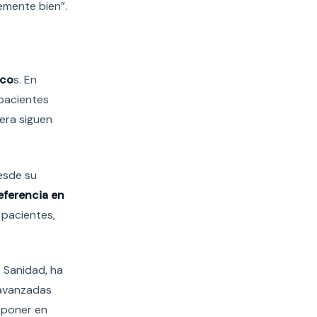
emente bien”.
ico
s. En
 pacientes
era siguen
Desde su
eferencia en
 pacientes,
e Sanidad, ha
 avanzadas
 poner en