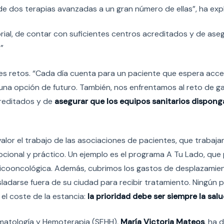
 dos terapias avanzadas a un gran número de ellas”, ha expl
orial, de contar con suficientes centros acreditados y de ase
”
tes retos. “Cada día cuenta para un paciente que espera acc
una opción de futuro. También, nos enfrentamos al reto de ga
creditados y de
asegurar que los equipos sanitarios dispong
alor el trabajo de las asociaciones de pacientes, que trabaja
ional y práctico. Un ejemplo es el programa A Tu Lado, que
sicooncológica. Además, cubrimos los gastos de desplazamie
adarse fuera de su ciudad para recibir tratamiento. Ningún 
el coste de la estancia:
la prioridad debe ser siempre la sal
ematología y Hemoterapia (SEHH),
María Victoria Mateos
, ha 