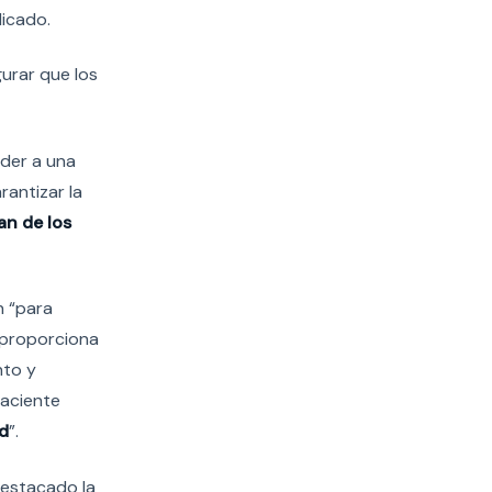
icado.
gurar que los
eder a una
rantizar la
an de los
n “para
 proporciona
nto y
paciente
ud
”.
destacado la