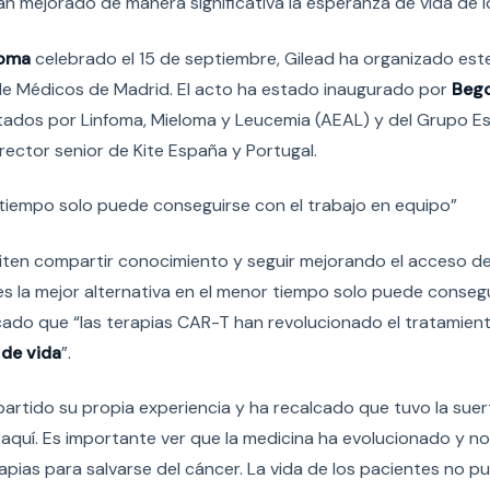
an mejorado de manera significativa la esperanza de vida de l
foma
celebrado el 15 de septiembre, Gilead ha organizado est
 de Médicos de Madrid. El acto ha estado inaugurado por
Beg
ctados por Linfoma, Mieloma y Leucemia (AEAL) y del Grupo E
director senior de Kite España y Portugal.
r tiempo solo puede conseguirse con el trabajo en equipo”
en compartir conocimiento y seguir mejorando el acceso de
es la mejor alternativa en el menor tiempo solo puede consegu
cado que “las terapias CAR-T han revolucionado el tratamien
de vida
”.
artido su propia experiencia y ha recalcado que tuvo la suer
quí. Es importante ver que la medicina ha evolucionado y no
apias para salvarse del cáncer. La vida de los pacientes no p