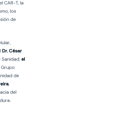
l CAR-T, la
smo, los
isión de
ular,
l
Dr. César
e Sanidad;
el
l Grupo
unidad de
eira
,
acia del
dura.