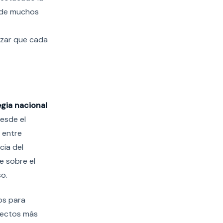
o de muchos
izar que cada
egia nacional
desde el
n entre
cia del
e sobre el
so.
os para
spectos más