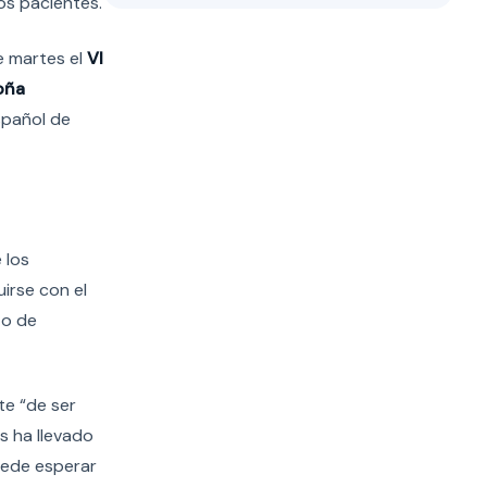
os pacientes.
e martes el
VI
oña
spañol de
 los
irse con el
to de
te “de ser
s ha llevado
uede esperar