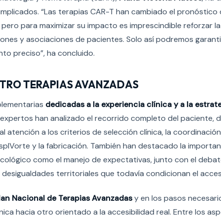
 implicados. “Las terapias CAR-T han cambiado el pronóstic
 pero para maximizar su impacto es imprescindible reforzar la
ciones y asociaciones de pacientes. Solo así podremos garant
ento
preciso”, ha concluido.
NTRO TERAPIAS AVANZADAS
plementarias
dedicadas a la experiencia clínica y a la estrat
los expertos han analizado el recorrido completo del paciente, 
l atención a los criterios de selección clínica, la coordinació
nspIVorte y la fabricación. También han destacado la importan
cológico como el manejo de expectativas, junto con el debat
 desigualdades territoriales que todavía condicionan el acce
lan Nacional de Terapias Avanzadas
y en los pasos necesari
ica hacia otro orientado a la accesibilidad real. Entre los a