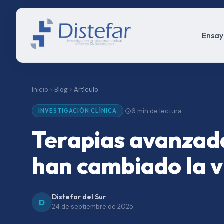
Ensayo
Inicio
Blog
Artículo
6 min de lectura
·
INVESTIGACIÓN CLÍNICA
Terapias avanzada
han cambiado la v
Distefar del Sur
D
24 de septiembre de 2025