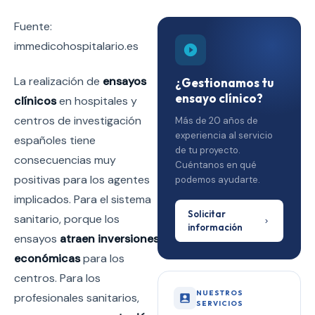
Fuente:
immedicohospitalario.es
La realización de
ensayos
¿Gestionamos tu
ensayo clínico?
clínicos
en hospitales y
centros de investigación
Más de 20 años de
experiencia al servicio
españoles tiene
de tu proyecto.
consecuencias muy
Cuéntanos en qué
positivas para los agentes
podemos ayudarte.
implicados. Para el sistema
Solicitar
sanitario, porque los
información
ensayos
atraen
inversiones
económicas
para los
centros. Para los
NUESTROS
profesionales sanitarios,
SERVICIOS