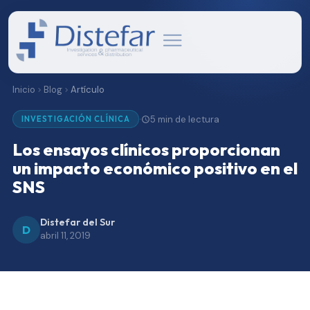
Inicio
Blog
Artículo
5 min de lectura
·
INVESTIGACIÓN CLÍNICA
Los ensayos clínicos proporcionan
un impacto económico positivo en el
SNS
Distefar del Sur
D
abril 11, 2019